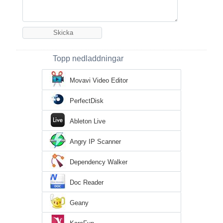
Topp nedladdningar
Movavi Video Editor
PerfectDisk
Ableton Live
Angry IP Scanner
Dependency Walker
Doc Reader
Geany