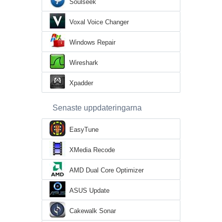
Soulseek
Voxal Voice Changer
Windows Repair
Wireshark
Xpadder
Senaste uppdateringarna
EasyTune
XMedia Recode
AMD Dual Core Optimizer
ASUS Update
Cakewalk Sonar