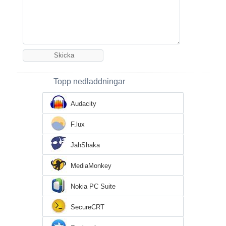
Topp nedladdningar
Audacity
F.lux
JahShaka
MediaMonkey
Nokia PC Suite
SecureCRT