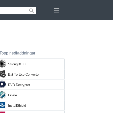
Topp nedladdningar
StrongDC++
Bat To Exe Converter
DVD Decrypter
Finale
InstallShield