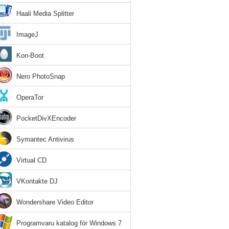
Haali Media Splitter
ImageJ
Kon-Boot
Nero PhotoSnap
OperaTor
PocketDivXEncoder
Symantec Antivirus
Virtual CD
VKontakte DJ
Wondershare Video Editor
Programvaru katalog för Windows 7