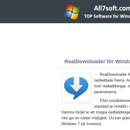
RealDownloader för Window
RealDownloader f
nedladdade filerna. A
över nedladdningar, 
parametrarna.
Efter installatio
standard är inställd
främsta fördel är att stoppa nedladdninge
inte ger en sådan möjlighet. Du kan grat
Windows 7 på Svenska.