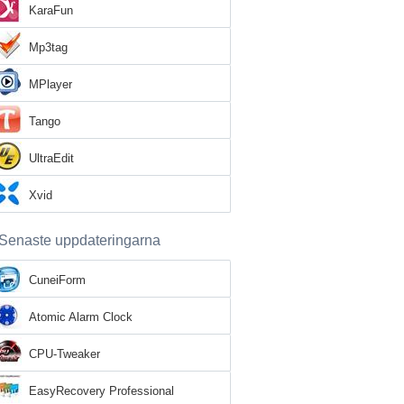
KaraFun
Mp3tag
MPlayer
Tango
UltraEdit
Xvid
Senaste uppdateringarna
CuneiForm
Atomic Alarm Clock
CPU-Tweaker
EasyRecovery Professional