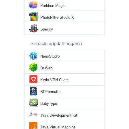
Partition Magic
PhotoFiltre Studio X
Speccy
Senaste uppdateringarna
NanoStudio
Dr.Web
Kerio VPN Client
SDFormatter
BabyType
Java Development Kit
Java Virtual Machine