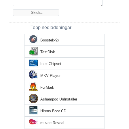
Topp nedladdningar
Boostek-9x
TestDisk
Intel Chipset
MKV Player
FurMark
Ashampoo UnInstaller
Hirens Boot CD
muvee Reveal