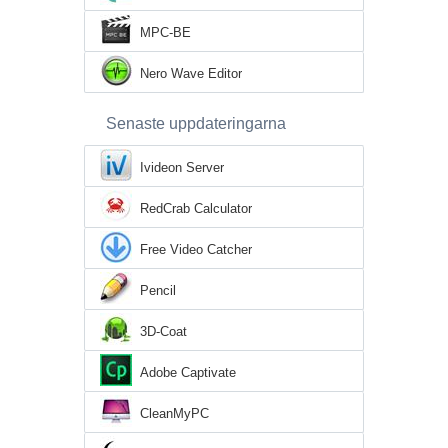
MPC-BE
Nero Wave Editor
Senaste uppdateringarna
Ivideon Server
RedCrab Calculator
Free Video Catcher
Pencil
3D-Coat
Adobe Captivate
CleanMyPC