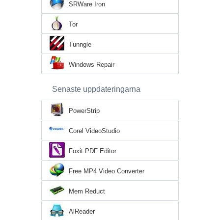
SRWare Iron
Tor
Tunngle
Windows Repair
Senaste uppdateringarna
PowerStrip
Corel VideoStudio
Foxit PDF Editor
Free MP4 Video Converter
Mem Reduct
AlReader