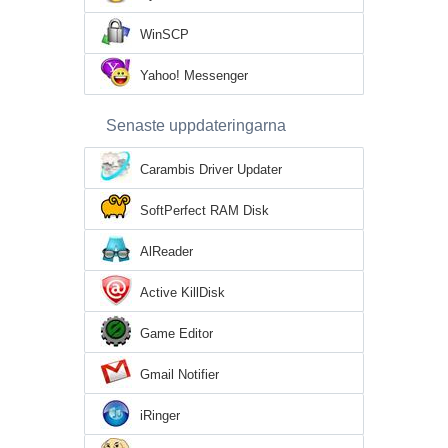
WinSCP
Yahoo! Messenger
Senaste uppdateringarna
Carambis Driver Updater
SoftPerfect RAM Disk
AlReader
Active KillDisk
Game Editor
Gmail Notifier
iRinger