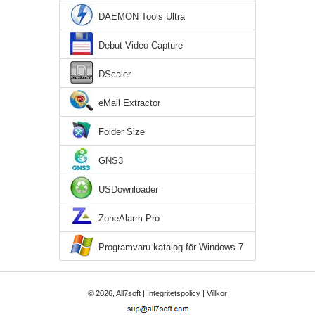
DAEMON Tools Ultra
Debut Video Capture
DScaler
eMail Extractor
Folder Size
GNS3
USDownloader
ZoneAlarm Pro
Programvaru katalog för Windows 7
© 2026, All7soft |
Integritetspolicy
|
Villkor