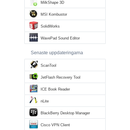
MilkShape 3D
MSI Kombustor
SolidWorks
WavePad Sound Editor
Senaste uppdateringarna
ScanTool
JetFlash Recovery Tool
ICE Book Reader
nLite
BlackBerry Desktop Manager
Cisco VPN Client