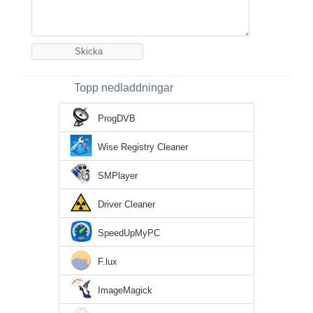
Topp nedladdningar
ProgDVB
Wise Registry Cleaner
SMPlayer
Driver Cleaner
SpeedUpMyPC
F.lux
ImageMagick