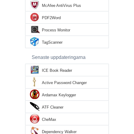
McAfee AntiVirus Plus
PDF2Word
Process Monitor
TagScanner
Senaste uppdateringarna
ICE Book Reader
Active Password Changer
Ardamax Keylogger
ATF Cleaner
CheMax
Dependency Walker