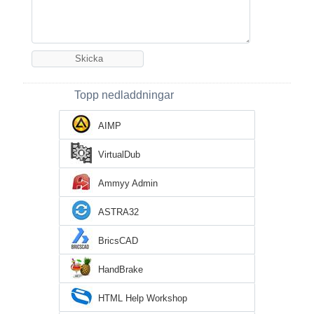
Topp nedladdningar
AIMP
VirtualDub
Ammyy Admin
ASTRA32
BricsCAD
HandBrake
HTML Help Workshop